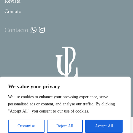
Revista
Contato
Contacto
We value your privacy
hello@uhlala-events.com
We use cookies to enhance your browsing experience, serve
Need help? Talk to us on Whatsapp!
© Copyright 2025 UhLaLa Weddings and Events –
personalised ads or content, and analyse our traffic. By clicking
Toscana, Itália. Todos os direitos reservados.
"Accept All", you consent to our use of cookies.
Política de
|
Termos e
|
Créditos das
Privacidade
condições
fotos
Customise
Reject All
Accept All