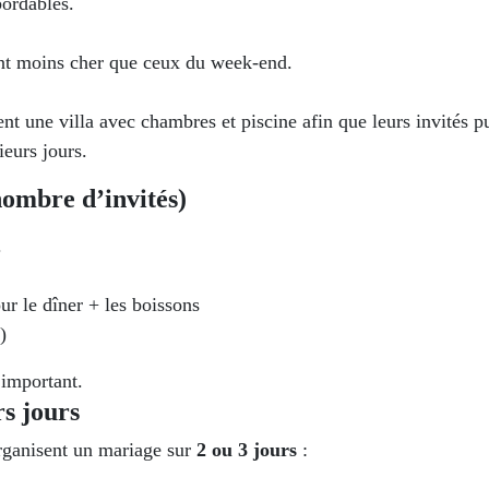
bordables.
nt moins cher que ceux du week-end.
nt une villa avec chambres et piscine afin que leurs invités p
ieurs jours.
nombre d’invités)
.
r le dîner + les boissons
)
 important.
rs jours
organisent un mariage sur
2 ou 3 jours
: