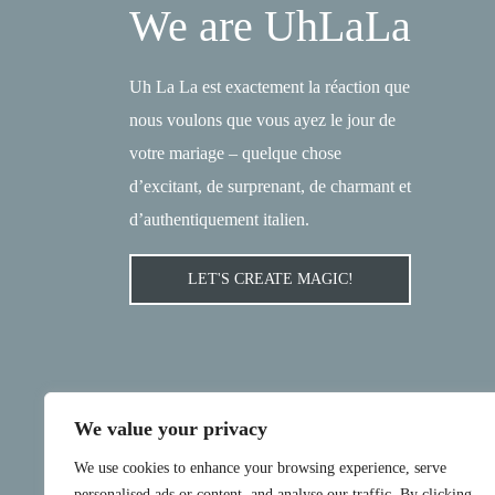
We are UhLaLa
Uh La La est exactement la réaction que
nous voulons que vous ayez le jour de
votre mariage – quelque chose
d’excitant, de surprenant, de charmant et
d’authentiquement italien.
LET'S CREATE MAGIC!
We value your privacy
We use cookies to enhance your browsing experience, serve
personalised ads or content, and analyse our traffic. By clicking