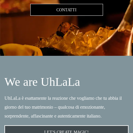
CONTATTI
We are UhLaLa
UhLaLa è esattamente la reazione che vogliamo che tu abbia il
giorno del tuo matrimonio – qualcosa di emozionante,
sorprendente, affascinante e autenticamente italiano.
LET'S CREATE MAGIC!