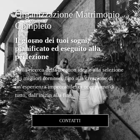
Organizzazione Matrimonio
Completo
Il giorno dei tuoi sogni,
pianificato ed eseguito alla
perfezione
Dalla ricerca della location ideale alla selezione
dei migliori fornitori, fino alla creazione di
un’esperienza impeccabile: ci occupiamo di
tutto, dall’inizio alla fine.
CONTATTI